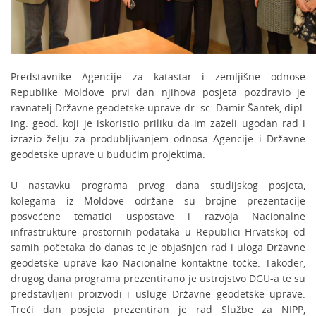
Predstavnike Agencije za katastar i zemljišne odnose
Republike Moldove prvi dan njihova posjeta pozdravio je
ravnatelj Državne geodetske uprave dr. sc. Damir Šantek, dipl.
ing. geod. koji je iskoristio priliku da im zaželi ugodan rad i
izrazio želju za produbljivanjem odnosa Agencije i Državne
geodetske uprave u budućim projektima.
U nastavku programa prvog dana studijskog posjeta,
kolegama iz Moldove održane su brojne prezentacije
posvećene tematici uspostave i razvoja Nacionalne
infrastrukture prostornih podataka u Republici Hrvatskoj od
samih početaka do danas te je objašnjen rad i uloga Državne
geodetske uprave kao Nacionalne kontaktne točke. Također,
drugog dana programa prezentirano je ustrojstvo DGU-a te su
predstavljeni proizvodi i usluge Državne geodetske uprave.
Treći dan posjeta prezentiran je rad Službe za NIPP,