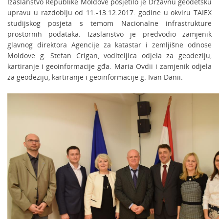
Izaslanstvo Republike Moldove posjetilo je Državnu geodetsku
upravu u razdoblju od 11.-13.12.2017. godine u okviru TAIEX
studijskog posjeta s temom Nacionalne infrastrukture
prostornih podataka. Izaslanstvo je predvodio zamjenik
glavnog direktora Agencije za katastar i zemljišne odnose
Moldove g. Stefan Crigan, voditeljica odjela za geodeziju,
kartiranje i geoinformacije gđa. Maria Ovdii i zamjenik odjela
za geodeziju, kartiranje i geoinformacije g. Ivan Danii.