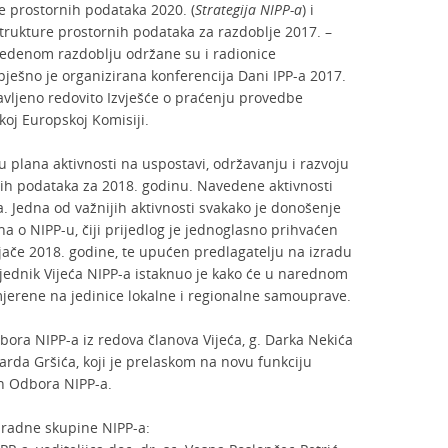
e prostornih podataka 2020. (
Strategija NIPP-a
) i
trukture prostornih podataka za razdoblje 2017. –
vedenom razdoblju održane su i radionice
ješno je organizirana konferencija Dani IPP-a 2017.
tavljeno redovito Izvješće o praćenju provedbe
koj Europskoj Komisiji.
gu plana aktivnosti na uspostavi, održavanju i razvoju
ih podataka za 2018. godinu. Navedene aktivnosti
a. Jedna od važnijih aktivnosti svakako je donošenje
 o NIPP-u, čiji prijedlog je jednoglasno prihvaćen
ljače 2018. godine, te upućen predlagatelju na izradu
jednik Vijeća NIPP-a istaknuo je kako će u narednom
smjerene na jedinice lokalne i regionalne samouprave.
bora NIPP-a iz redova članova Vijeća, g. Darka Nekića
rda Gršića, koji je prelaskom na novu funkciju
lan Odbora NIPP-a.
 radne skupine NIPP-a: