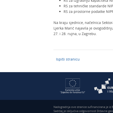
RS za izgradnju kapaciteta NIP
RS za tehničke standarde NIPP
RS za prostorne podatke NIPP-a
Na kraju sjednice, načelnica Sektor
Ljerka Marić najavila je ovogodišnju
27. i 28. rujna, u Zagrebu.
Ispiši stranicu
Nadogradnja ove stranice sufinancirana je iz
Sadržaj je isključiva odgovornost Državne ge