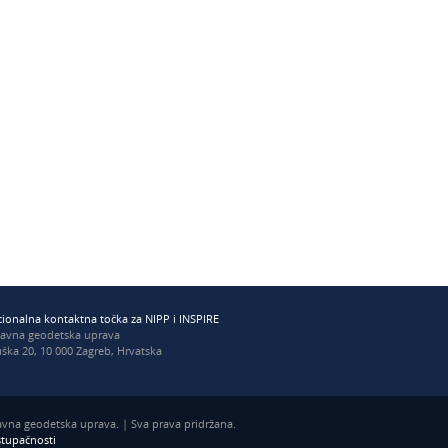
ionalna kontaktna točka za NIPP i INSPIRE
žavna geodetska uprava
ška 20, 10 000 Zagreb, Hrvatska
vna geodetska uprava. | Sva prava pridržana.
istupačnosti