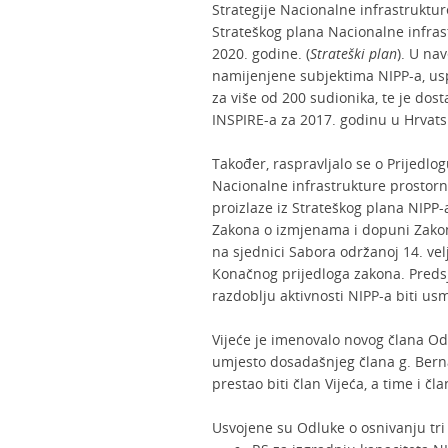
Strategije Nacionalne infrastruktur
Strateškog plana Nacionalne infras
2020. godine. (
Strateški plan
). U na
namijenjene subjektima NIPP-a, usp
za više od 200 sudionika, te je dos
INSPIRE-a za 2017. godinu u Hrvats
Također, raspravljalo se o Prijedlo
Nacionalne infrastrukture prostorn
proizlaze iz Strateškog plana NIPP-
Zakona o izmjenama i dopuni Zakona
na sjednici Sabora održanoj 14. ve
Konačnog prijedloga zakona. Preds
razdoblju aktivnosti NIPP-a biti u
Vijeće je imenovalo novog člana Od
umjesto dosadašnjeg člana g. Berna
prestao biti član Vijeća, a time i č
Usvojene su Odluke o osnivanju tri