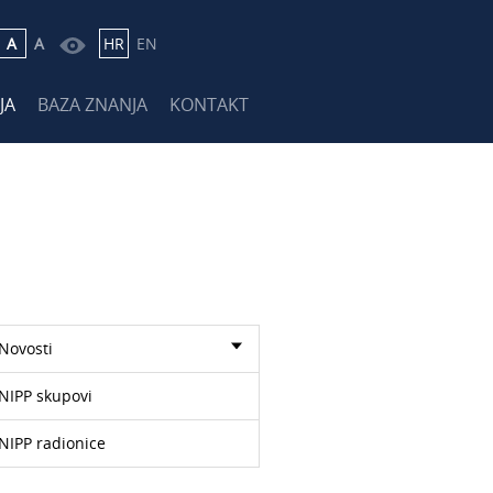
A
A
HR
EN
JA
BAZA ZNANJA
KONTAKT
Novosti
NIPP skupovi
NIPP radionice