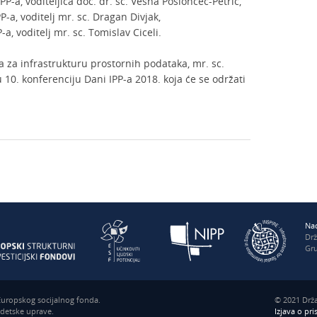
P-a, voditeljica doc. dr. sc. Vesna Poslončec-Petrić,
-a, voditelj mr. sc. Dragan Divjak,
, voditelj mr. sc. Tomislav Ciceli.
a za infrastrukturu prostornih podataka, mr. sc.
 10. konferenciju Dani IPP-a 2018. koja će se održati
Nac
Dr
Gru
 Europskog socijalnog fonda.
© 2021 Drža
odetske uprave.
Izjava o pr