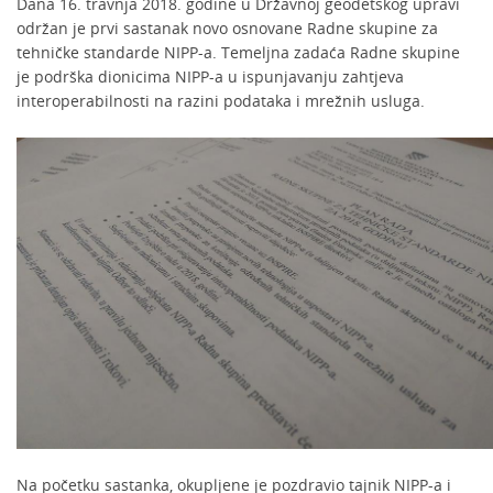
Dana 16. travnja 2018. godine u Državnoj geodetskog upravi
održan je prvi sastanak novo osnovane Radne skupine za
tehničke standarde NIPP-a. Temeljna zadaća Radne skupine
je podrška dionicima NIPP-a u ispunjavanju zahtjeva
interoperabilnosti na razini podataka i mrežnih usluga.
Na početku sastanka, okupljene je pozdravio tajnik NIPP-a i