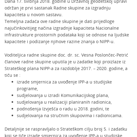
Dana 17. svibnja 2018. godine u Državnoj geodetskoj upravi
održan je prvi sastanak Radne skupine za izgradnju
kapaciteta u novom sastavu.
Temeljna zadaća ove radne skupine je dati prijedloge
najučinkovitijeg načina izgradnje kapaciteta Nacionalne
infrastrukture prostornih podataka koji se odnose na ljudske
kapacitete i podizanje njihove razine znanja o NIPP-u.
Voditeljica radne skupine doc. dr. sc. Vesna Poslončec-Petrić
članove radne skupine uputila je u zadatke koji proizlaze iz
Strateškog plana NIPP-a za razdoblje 2017. – 2020. godine, a
tiču se :
izrade smjernica za uvođenje IPP-a u studijske
programe,
sudjelovanja u izradi Komunikacijskog plana,
sudjelovanja u realizaciji planiranih radionica,
podnošenja Izvješća o radu u 2018. godini, te
sudjelovanja na stručnim skupovima i radionicama.
Detaljnije se raspravljalo o Strateškom cilju broj 5. i zadatku
koji se tiče izrade smjernica za uvođenje IPP-a u studijske