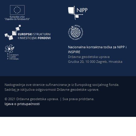
Nacionalna kontaktna točka za NIPP i
INSPIRE
Državna geodetska uprava
Gruška 20, 10 000 Zagreb, Hrvatska
Nadogradnja ove stranice sufinancirana je iz Europskog socijalnog fonda.
Sadržaj je isključiva odgovornost Državne geodetske uprave.
© 2021 Državna geodetska uprava. | Sva prava pridržana.
Izjava o pristupačnosti