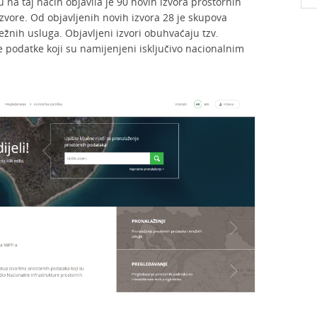
u na taj način objavila je 90 novih izvora prostornih
izvore. Od objavljenih novih izvora 28 je skupova
žnih usluga. Objavljeni izvori obuhvaćaju tzv.
e podatke koji su namijenjeni isključivo nacionalnim