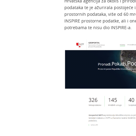
Hrvatska agencija za okoliš i prirod
podataka te je ažurirala postojeće 
prostornih podataka, više od 60 mre
INSPIRE prostorne podatke, ali i on
potrebama te nisu dio INSPIRE-a.