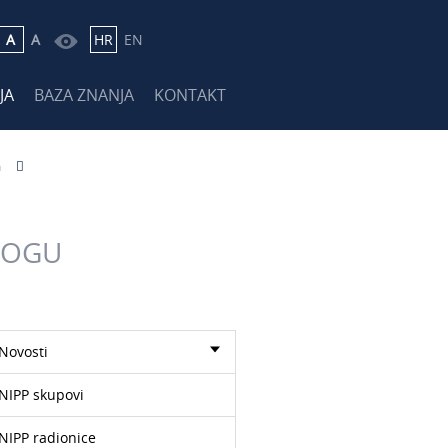
A
A
HR
EN
JA
BAZA ZNANJA
KONTAKT
a
LOGU
Novosti
NIPP skupovi
NIPP radionice