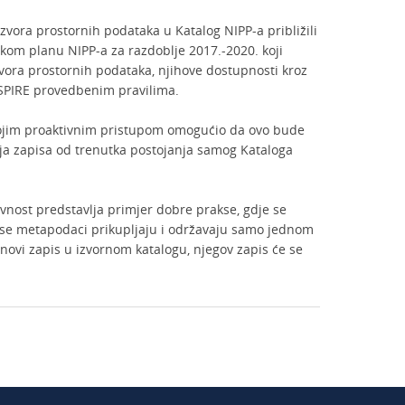
izvora prostornih podataka u Katalog NIPP-a približili
kom planu NIPP-a za razdoblje 2017.-2020. koji
zvora prostornih podataka, njihove dostupnosti kroz
SPIRE provedbenim pravilima.
vojim proaktivnim pristupom omogućio da ovo bude
ja zapisa od trenutka postojanja samog Kataloga
ivnost predstavlja primjer dobre prakse, gdje se
se metapodaci prikupljaju i održavaju samo jednom
i novi zapis u izvornom katalogu, njegov zapis će se