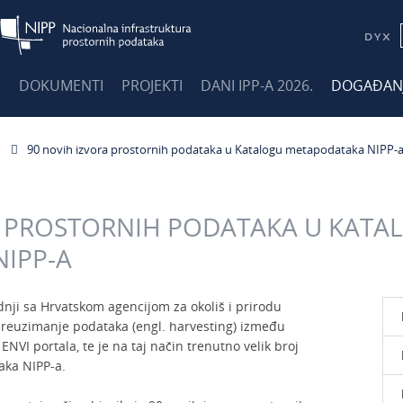
E
DOKUMENTI
PROJEKTI
DANI IPP-A 2026.
DOGAĐAN
90 novih izvora prostornih podataka u Katalogu metapodataka NIPP-
A PROSTORNIH PODATAKA U KATA
IPP-A
nji sa Hrvatskom agencijom za okoliš i prirodu
preuzimanje podataka (engl. harvesting) između
ENVI portala, te je na taj način trenutno velik broj
aka NIPP-a.