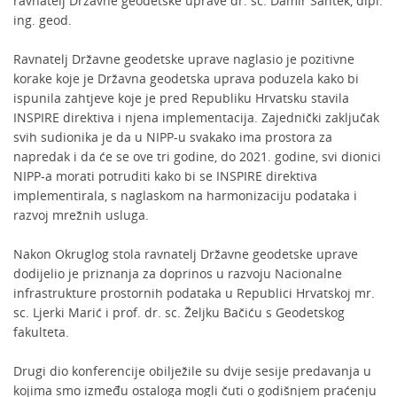
ravnatelj Državne geodetske uprave dr. sc. Damir Šantek, dipl.
ing. geod.
Ravnatelj Državne geodetske uprave naglasio je pozitivne
korake koje je Državna geodetska uprava poduzela kako bi
ispunila zahtjeve koje je pred Republiku Hrvatsku stavila
INSPIRE direktiva i njena implementacija. Zajednički zaključak
svih sudionika je da u NIPP-u svakako ima prostora za
napredak i da će se ove tri godine, do 2021. godine, svi dionici
NIPP-a morati potruditi kako bi se INSPIRE direktiva
implementirala, s naglaskom na harmonizaciju podataka i
razvoj mrežnih usluga.
Nakon Okruglog stola ravnatelj Državne geodetske uprave
dodijelio je priznanja za doprinos u razvoju Nacionalne
infrastrukture prostornih podataka u Republici Hrvatskoj mr.
sc. Ljerki Marić i prof. dr. sc. Željku Bačiću s Geodetskog
fakulteta.
Drugi dio konferencije obilježile su dvije sesije predavanja u
kojima smo između ostaloga mogli čuti o godišnjem praćenju