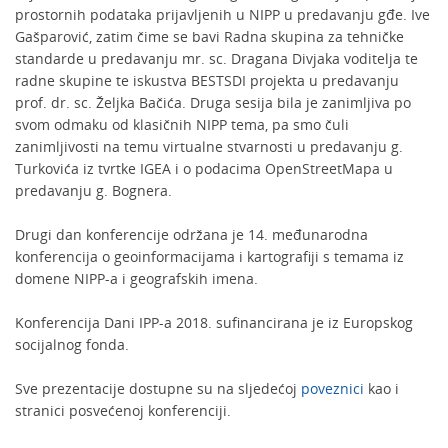
prostornih podataka prijavljenih u NIPP u predavanju gđe. Ive
Gašparović, zatim čime se bavi Radna skupina za tehničke
standarde u predavanju mr. sc. Dragana Divjaka voditelja te
radne skupine te iskustva BESTSDI projekta u predavanju
prof. dr. sc. Željka Bačića. Druga sesija bila je zanimljiva po
svom odmaku od klasičnih NIPP tema, pa smo čuli
zanimljivosti na temu virtualne stvarnosti u predavanju g.
Turkovića iz tvrtke IGEA i o podacima OpenStreetMapa u
predavanju g. Bognera.
Drugi dan konferencije održana je 14. međunarodna
konferencija o geoinformacijama i kartografiji s temama iz
domene NIPP-a i geografskih imena.
Konferencija Dani IPP-a 2018. sufinancirana je iz Europskog
socijalnog fonda.
Sve prezentacije dostupne su na sljedećoj
poveznici
kao i
stranici posvećenoj konferenciji.​