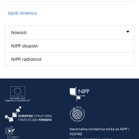
Ispiši stranicu
Novosti
NIPP skupovi
NIPP radionice
Nacionalna kontaktna točka za NIPP i
INSPIRE
Državna geodetska uprava