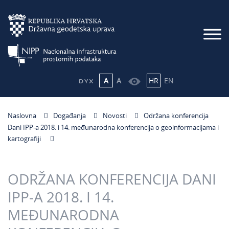
A
A
HR
EN
Naslovna
Događanja
Novosti
Održana konferencija
Dani IPP-a 2018. i 14. međunarodna konferencija o geoinformacijama i
kartografiji
ODRŽANA KONFERENCIJA DANI
IPP-A 2018. I 14.
MEĐUNARODNA