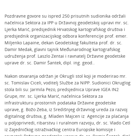
Pozdravne govore su ispred 250 prisutnih sudionika održali
načelnica Sektora za IPP u Državnoj geodetskoj upravi mr. sc.
Ljerka Marić, predsjednik Hrvatskog kartografskog društva i
predsjednik organizacijskog odbora konferencije prof. emer.
Miljenko Lapaine, dekan Geodetskog fakulteta prof. dr. sc.
Damir Medak, glavni tajnik Međunarodnog kartografskog
udruženja prof. Laszlo Zentai i ravnatelj Državne geodetske
uprave dr. sc. Damir Šantek, dipl. ing. geod..
Nakon otvaranja održan je Okrugli stol koji je moderirao mr.
sc. Tomislav Ciceli, voditelj Službe za NIPP. Sudionici Okruglog
stola bili su: Jarmila Pezo, predsjednica Uprave IGEA IN2
Grupe, mr. sc. Ljerka Marić, načelnica Sektora za
infrastrukturu prostornih podataka Državne geodetske
uprave, g. Božo Zeba, iz Središnjeg državnog ureda za razvoj
digitalnog društva, g. Mladen Majcen iz Agencije za plaćanja
u poljoprivredi, ribarstvu i ruralnom razvoju, dr. sc. Vlado Cetl
iz Zajedničkog istraživačkog centra Europske komisije i