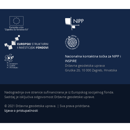
Nacionalna kontaktna točka za NIPP i
INSPIRE
Državna geodetska uprava
Gruška 20, 10 000 Zagreb, Hrvatska
Nadogradnja ove stranice sufinancirana je iz Europskog socijalnog fonda.
Sadržaj je isključiva odgovornost Državne geodetske uprave.
© 2021 Državna geodetska uprava. | Sva prava pridržana.
Izjava o pristupačnosti