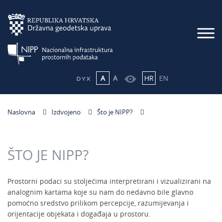
A
A
HR
EN
Naslovna
Izdvojeno
Što je NIPP?
ŠTO JE NIPP?
Prostorni podaci su stoljećima interpretirani i vizualizirani na
analognim kartama koje su nam do nedavno bile glavno
pomoćno sredstvo prilikom percepcije, razumijevanja i
orijentacije objekata i događaja u prostoru.