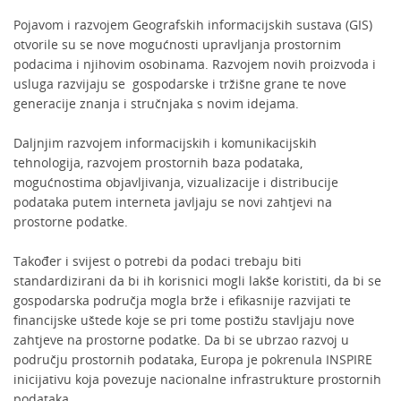
Pojavom i razvojem Geografskih informacijskih sustava (GIS)
otvorile su se nove mogućnosti upravljanja prostornim
podacima i njihovim osobinama. Razvojem novih proizvoda i
usluga razvijaju se gospodarske i tržišne grane te nove
generacije znanja i stručnjaka s novim idejama.
Daljnjim razvojem informacijskih i komunikacijskih
tehnologija, razvojem prostornih baza podataka,
mogućnostima objavljivanja, vizualizacije i distribucije
podataka putem interneta javljaju se novi zahtjevi na
prostorne podatke.
Također i svijest o potrebi da podaci trebaju biti
standardizirani da bi ih korisnici mogli lakše koristiti, da bi se
gospodarska područja mogla brže i efikasnije razvijati te
financijske uštede koje se pri tome postižu stavljaju nove
zahtjeve na prostorne podatke. Da bi se ubrzao razvoj u
području prostornih podataka, Europa je pokrenula INSPIRE
inicijativu koja povezuje nacionalne infrastrukture prostornih
podataka.