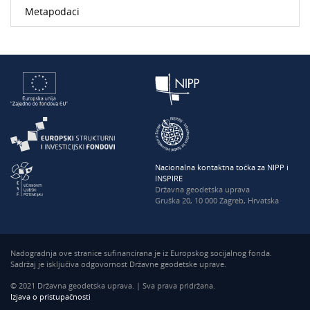
Metapodaci
Nacionalna kontaktna točka za NIPP i
INSPIRE
Državna geodetska uprava
Gruška 20, 10 000 Zagreb, Hrvatska
Nadogradnja ove stranice sufinancirana je iz Europskog socijalnog fonda.
Sadržaj je isključiva odgovornost Državne geodetske uprave.
© 2021 Državna geodetska uprava. | Sva prava pridržana.
Izjava o pristupačnosti