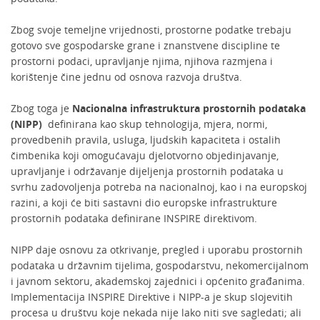
Zbog svoje temeljne vrijednosti, prostorne podatke trebaju
gotovo sve gospodarske grane i znanstvene discipline te
prostorni podaci, upravljanje njima, njihova razmjena i
korištenje čine jednu od osnova razvoja društva.
Zbog toga je
Nacionalna infrastruktura prostornih podataka
(NIPP)
definirana kao skup tehnologija, mjera, normi,
provedbenih pravila, usluga, ljudskih kapaciteta i ostalih
čimbenika koji omogućavaju djelotvorno objedinjavanje,
upravljanje i održavanje dijeljenja prostornih podataka u
svrhu zadovoljenja potreba na nacionalnoj, kao i na europskoj
razini, a koji će biti sastavni dio europske infrastrukture
prostornih podataka definirane INSPIRE direktivom.
NIPP daje osnovu za otkrivanje, pregled i uporabu prostornih
podataka u državnim tijelima, gospodarstvu, nekomercijalnom
i javnom sektoru, akademskoj zajednici i općenito građanima.
Implementacija INSPIRE Direktive i NIPP-a je skup slojevitih
procesa u društvu koje nekada nije lako niti sve sagledati; ali