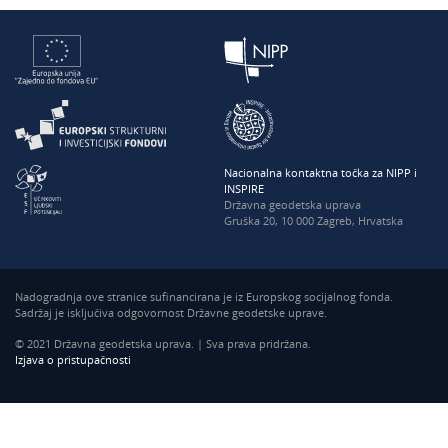
Nacionalna kontaktna točka za NIPP i
INSPIRE
Državna geodetska uprava
Gruška 20, 10 000 Zagreb, Hrvatska
Nadogradnja ove stranice sufinancirana je iz Europskog socijalnog fonda.
Sadržaj je isključiva odgovornost Državne geodetske uprave.
© 2021 Državna geodetska uprava. | Sva prava pridržana.
Izjava o pristupačnosti