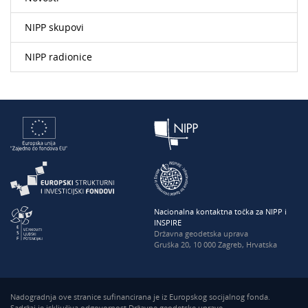
NIPP skupovi
NIPP radionice
Nacionalna kontaktna točka za NIPP i
INSPIRE
Državna geodetska uprava
Gruška 20, 10 000 Zagreb, Hrvatska
Nadogradnja ove stranice sufinancirana je iz Europskog socijalnog fonda.
Sadržaj je isključiva odgovornost Državne geodetske uprave.