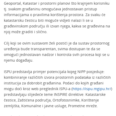
Geoportal, Katastar i prostorni planovi što krajnjem korisniku
tj. svakom građaninu omogućava jednostavan pristup
informacijama o pravilima korištenja prostora. Za svaku će
katastarsku česticu biti moguće vidjeti nalazi li se u
građevinskom području ili izvan njega, kakva se građevina na
njoj može graditi i slično.
Cilj koji se ovim sustavom želi postići je da sustav prostornog
uređenja bude transparentan, svima dostupan te da se
omogući jednostavan nadzor i kontrola svih procesa koji se u
njemu događaju.
ISPU predstavlja primjer potencijala kojeg NIPP posjeduje:
kombiniranje različitih izvora prostornih podataka iz različitih
institucija za dobrobit građanina. Podaci do kojih građani
mogu doći kroz web preglednik ISPU-a (
https://ispu.mgipu.hr/
)
predstavljaju slijedeće teme INSPIRE direktive: Katastarske
čestice, Zaštićena područja, Ortofotosnimke, Korištenje
zemljišta, Komunalne i javne usluge, Prometne mreže.