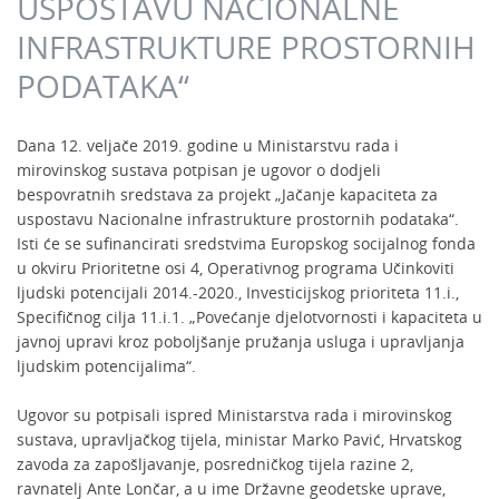
USPOSTAVU NACIONALNE
INFRASTRUKTURE PROSTORNIH
PODATAKA“
Dana 12. veljače 2019. godine u Ministarstvu rada i
mirovinskog sustava potpisan je ugovor o dodjeli
bespovratnih sredstava za projekt „Jačanje kapaciteta za
uspostavu Nacionalne infrastrukture prostornih podataka“.
Isti će se sufinancirati sredstvima Europskog socijalnog fonda
u okviru Prioritetne osi 4, Operativnog programa Učinkoviti
ljudski potencijali 2014.-2020., Investicijskog prioriteta 11.i.,
Specifičnog cilja 11.i.1. „Povećanje djelotvornosti i kapaciteta u
javnoj upravi kroz poboljšanje pružanja usluga i upravljanja
ljudskim potencijalima“.
Ugovor su potpisali ispred Ministarstva rada i mirovinskog
sustava, upravljačkog tijela, ministar Marko Pavić, Hrvatskog
zavoda za zapošljavanje, posredničkog tijela razine 2,
ravnatelj Ante Lončar, a u ime Državne geodetske uprave,