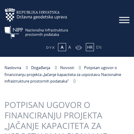
A
A
HR
EN
Naslovna
Događanja
Novosti
Potpisan ugovor o
financiranju projekta „Jačanje kapaciteta za uspostavu Nacionalne
infrastrukture prostornih podataka“
POTPISAN UGOVOR O
FINANCIRANJU PROJEKTA
„JAČANJE KAPACITETA ZA