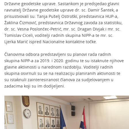
Državne geodetske uprave. Sastankom je predsjedao glavni
ravnatelj Državne geodetske uprave dr. sc. Damir Šantek, a
prisustvovali su: Tanja Pušelj Ostroški, predstavnica HUP-a,
Žaklina Čizmović, predstavnica Državnog zavoda za statistiku,
dr. sc. Vesna Poslončec-Petrić, mr. sc. Dragan Divjak i mr. sc.
Tomislav Ciceli, voditelji radnih skupina NIPP-a te mr. sc.
Ljerka Marić ispred Nacionalne kontaktne točke.
Članovima odbora predstavljeni su planovi rada radnih
skupina NIPP-a za 2019. i 2020. godinu te su istaknute njihove
glavne aktivnosti u narednom razdoblju. Voditelji radnih
skupina osvrnuli su se na realizaciju planiranih aktivnosti te
su istaknuli zainteresiranost članova za sudjelovanjem u
zadacima koji su im dodijeljeni.