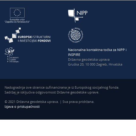
Nacionalna kontaktna točka za NIPP i
INSPIRE
Državna geodetska uprava
Gruška 20, 10 000 Zagreb, Hrvatska
Nadogradnja ove stranice sufinancirana je iz Europskog socijalnog fonda.
Sadržaj je isključiva odgovornost Državne geodetske uprave.
© 2021 Državna geodetska uprava. | Sva prava pridržana.
Izjava o pristupačnosti