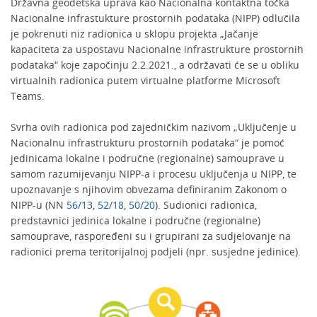
Državna geodetska uprava kao Nacionalna kontaktna točka
Nacionalne infrastukture prostornih podataka (NIPP) odlučila
je pokrenuti niz radionica u sklopu projekta „Jačanje
kapaciteta za uspostavu Nacionalne infrastrukture prostornih
podataka“ koje započinju 2.2.2021., a održavati će se u obliku
virtualnih radionica putem virtualne platforme Microsoft
Teams.
Svrha ovih radionica pod zajedničkim nazivom „Uključenje u
Nacionalnu infrastrukturu prostornih podataka“ je pomoć
jedinicama lokalne i područne (regionalne) samouprave u
samom razumijevanju NIPP-a i procesu uključenja u NIPP, te
upoznavanje s njihovim obvezama definiranim Zakonom o
NIPP-u (NN
56/13
,
52/18
,
50/20
). Sudionici radionica,
predstavnici jedinica lokalne i područne (regionalne)
samouprave, raspoređeni su i grupirani za sudjelovanje na
radionici prema teritorijalnoj podjeli (npr. susjedne jedinice).