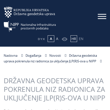
A
A
HR
EN
Naslovna
Događanja
Novosti
Državna geodetska
uprava pokrenula niz radionica za uključenje JLP(R)S-ova u NIPP
DRŽAVNA GEODETSKA UPRAVA
POKRENULA NIZ RADIONICA ZA
UKLJUČENJE JLP(R)S-OVA U NIPP