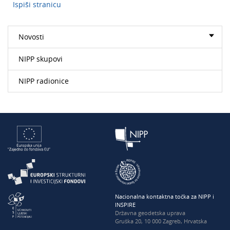
Ispiši stranicu
Novosti
NIPP skupovi
NIPP radionice
Nacionalna kontaktna točka za NIPP i
INSPIRE
Državna geodetska uprava
Gruška 20, 10 000 Zagreb, Hrvatska