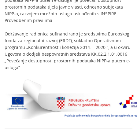
podataka NIPP-a putem e-usluga“ je povećati dostupnost
prostornih podataka tijela javne vlasti, odnosno subjekata
NIPP-a, razvojem mrežnih usluga usklađenih s INSPIRE
Provedbenim pravilima.
Održavanje radionica sufinancirano je sredstvima Europskog
fonda za regionalni razvoj (ERDF), sukladno Operativnom
programu „Konkurentnost i kohezija 2014. – 2020.“, a u okviru
Ugovora o dodjeli bespovratnih sredstava KK.02.2.1.01.0016
„Povećanje dostupnosti prostornih podataka NIPP-a putem e-
usluga“.