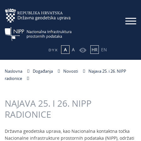
A
A
HR
EN
Naslovna
Događanja
Novosti
Najava 25. i 26. NIPP
radionice
NAJAVA 25. I 26. NIPP
RADIONICE
Državna geodetska uprava, kao Nacionalna kontaktna točka
Nacionalne infrastrukture prostornih podataka (NIPP), održati