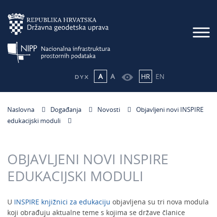
A
A
HR
EN
Naslovna
Događanja
Novosti
Objavljeni novi INSPIRE
edukacijski moduli
OBJAVLJENI NOVI INSPIRE
EDUKACIJSKI MODULI
U
INSPIRE knjižnici za edukaciju
objavljena su tri nova modula
koji obrađuju aktualne teme s kojima se ​države članice