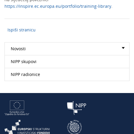
https://inspire.ec.europa.eu/portfolio/training-library
.
Ispiši stranicu
Novosti
NIPP skupovi
NIPP radionice