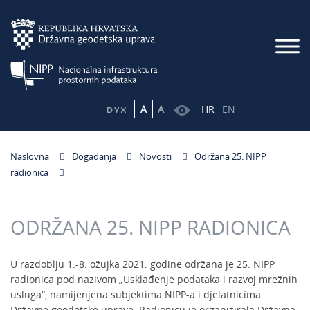
A
A
HR
EN
Naslovna
Događanja
Novosti
Održana 25. NIPP
radionica
ODRŽANA 25. NIPP RADIONICA
U razdoblju 1.-8. ožujka 2021. godine održana je 25. NIPP
radionica pod nazivom „Usklađenje podataka i razvoj mrežnih
usluga“, namijenjena subjektima NIPP-a i djelatnicima
Državne geodetske uprave. Radionicu je organizirala Državna