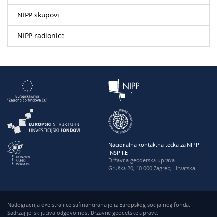
NIPP skupovi
NIPP radionice
Nacionalna kontaktna točka za NIPP i
INSPIRE
Državna geodetska uprava
Gruška 20, 10 000 Zagreb, Hrvatska
Nadogradnja ove stranice sufinancirana je iz Europskog socijalnog fonda.
Sadržaj je isključiva odgovornost Državne geodetske uprave.