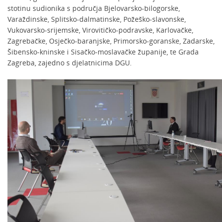
stotinu sudionika s područja Bjelovarsko-bilogorske,
Varaždinske, Splitsko-dalmatinske, Požeško-slavonske,
Vukovarsko-srijemske, Virovitičko-podravske, Karlovačke,
Zagrebačke, Osječko-baranjske, Primorsko-goranske, Zadarske,
Šibensko-kninske i Sisačko-moslavačke županije, te Grada
Zagreba, zajedno s djelatnicima DGU.