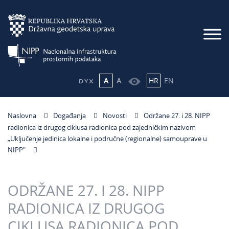
A
A
HR
EN
Naslovna
Događanja
Novosti
Održane 27. i 28. NIPP
radionica iz drugog ciklusa radionica pod zajedničkim nazivom
„Uključenje jedinica lokalne i područne (regionalne) samouprave u
NIPP"
ODRŽANE 27. I 28. NIPP
RADIONICA IZ DRUGOG
CIKLUSA RADIONICA POD