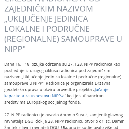
ZAJEDNIČKIM NAZIVOM
„UKLJUČENJE JEDINICA
LOKALNE I PODRUČNE
(REGIONALNE) SAMOUPRAVE U
NIPP"
Dana 16. i 18. ožujka održane su 27. i 28. NIPP radionica kao
posljednje iz drugog ciklusa radionica pod zajedničkim
nazivom „Uključenje jedinica lokalne i područne (regionalne)
samouprave u NIPP“. Radionice je organizirala Državna
geodetska uprava u okviru provedbe projekta „
Jačanje
kapaciteta za uspostavu NIPP-a
“ koji je sufinanciran
sredstvima Europskog socijalnog fonda.
27. NIPP radionicu je otvorio Antonio Šustić, zamjenik glavnog
ravnatelja DGU, dok je 28. NIPP radionicu otvorio dr. sc. Damir
Šantek, glavni ravnatelj DGU. Ukupno je sudjelovalo više od