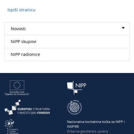
Ispiši stranicu
Novosti
NIPP skupovi
NIPP radionice
Nacionalna kontaktna točka za NIPP i
INSPIRE
Državna geodetska uprava