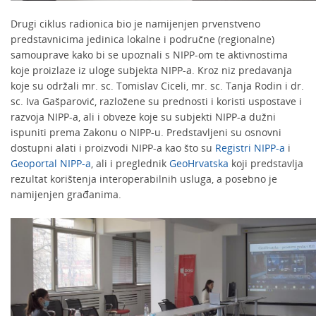
Drugi ciklus radionica bio je namijenjen prvenstveno
predstavnicima jedinica lokalne i područne (regionalne)
samouprave kako bi se upoznali s NIPP-om te aktivnostima
koje proizlaze iz uloge subjekta NIPP-a. Kroz niz predavanja
koje su održali mr. sc. Tomislav Ciceli, mr. sc. Tanja Rodin i dr.
sc. Iva Gašparović, razložene su prednosti i koristi uspostave i
razvoja NIPP-a, ali i obveze koje su subjekti NIPP-a dužni
ispuniti prema Zakonu o NIPP-u. Predstavljeni su osnovni
dostupni alati i proizvodi NIPP-a kao što su
Registri NIPP-a
i
Geoportal NIPP-a
, ali i preglednik
GeoHrvatska
koji predstavlja
rezultat korištenja interoperabilnih usluga, a posebno je
namijenjen građanima.