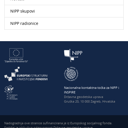
NIPP skupovi
NIPP radionice
Nacionalna kontaktna točka za NIPP i
INSPIRE
Državna geodetska uprava
Gruška 20, 10 000 Zagreb, Hrvatska
Nadogradnja ove stranice sufinancirana je iz Europskog socijalnog fonda.
Sadržaj je isključiva odgovornost Državne geodetske uprave.