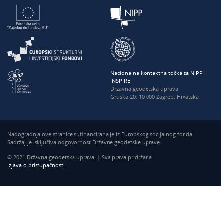
Nacionalna kontaktna točka za NIPP i
INSPIRE
Državna geodetska uprava
Gruška 20, 10 000 Zagreb, Hrvatska
Nadogradnja ove stranice sufinancirana je iz Europskog socijalnog fonda.
Sadržaj je isključiva odgovornost Državne geodetske uprave.
© 2021 Državna geodetska uprava. | Sva prava pridržana.
Izjava o pristupačnosti