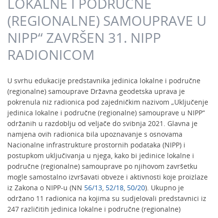
LOKALNE I PODRUČNE
(REGIONALNE) SAMOUPRAVE U
NIPP“ ZAVRŠEN 31. NIPP
RADIONICOM
U svrhu edukacije predstavnika jedinica lokalne i područne
(regionalne) samouprave Državna geodetska uprava je
pokrenula niz radionica pod zajedničkim nazivom „Uključenje
jedinica lokalne i područne (regionalne) samouprave u NIPP“
održanih u razdoblju od veljače do svibnja 2021. Glavna je
namjena ovih radionica bila upoznavanje s osnovama
Nacionalne infrastrukture prostornih podataka (NIPP) i
postupkom uključivanja u njega, kako bi jedinice lokalne i
područne (regionalne) samouprave po njihovom završetku
mogle samostalno izvršavati obveze i aktivnosti koje proizlaze
iz Zakona o NIPP-u (NN
56/13
,
52/18
,
50/20
). Ukupno je
održano 11 radionica na kojima su sudjelovali predstavnici iz
247 različitih jedinica lokalne i područne (regionalne)