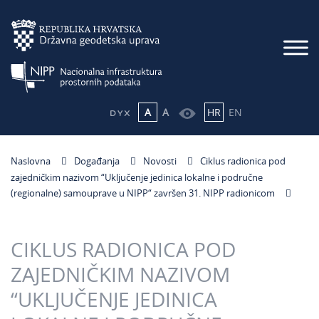
A
A
HR
EN
Naslovna
Događanja
Novosti
Ciklus radionica pod
zajedničkim nazivom “Uključenje jedinica lokalne i područne
(regionalne) samouprave u NIPP“ završen 31. NIPP radionicom
CIKLUS RADIONICA POD
ZAJEDNIČKIM NAZIVOM
“UKLJUČENJE JEDINICA