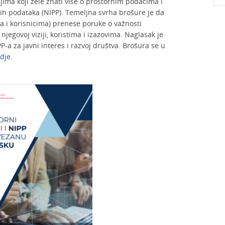
jima koji žele znati više o prostornim podacima i
nih podataka (NIPP). Temeljna svrha brošure je da
a i korisnicima) prenese poruke o važnosti
njegovoj viziji, koristima i izazovima. Naglasak je
-a za javni interes i razvoj društva. Brošura se u
dje
.