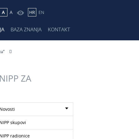
A
A
HR
EN
JA
BAZA ZNANJA
KONTAKT
ku”
NIPP ZA
Novosti
NIPP skupovi
NIPP radionice