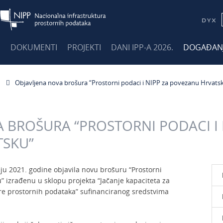
E
DOKUMENTI
PROJEKTI
DANI IPP-A 2026.
DOGAĐAN
Objavljena nova brošura “Prostorni podaci i NIPP za povezanu Hrvats
 BROŠURA “PROSTORNI PODACI I 
TSKU”
ju 2021. godine objavila novu brošuru “Prostorni
” izrađenu u sklopu projekta “Jačanje kapaciteta za
re prostornih podataka” sufinanciranog sredstvima