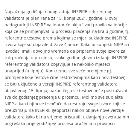
Najvažnija godišnja nadogradnja INSPIRE referentnog
validatora je planirana za 15. lipnja 2021. godine. U ovoj
nadogradnji INSPIRE validator će uključivati pravila validacije
koja će se primjenjivati u procesu praćenja na kraju godine, tj.
referentne testove prema kojima se mjeri sukladnost INSPIRE
izvora koje su objavile države članice. Kako bi subjekti NIPP-a i
izvođači imali dovoljno vremena da pripreme svoje izvore za
rok praćenja u prosincu, svake godine glavno izdanje INSPIRE
referentnog validatora objavljuje se nekoliko mjeseci
unaprijed (u lipnju). Konkretno, sve veće promjene (tj.
promjene koje testove čine restriktivnijima kao i novi testovi)
će biti uključene u verziji INSPIRE referentnog validatora
objavljenog 15. lipnja, nakon čega se testovi neće postrožavati
sve do godišnjeg praćenja u prosincu. Molimo sve subjekte
NIPP-a kao i njihove izvođače da testiraju svoje izvore koji se
preuzimaju na INSPIRE geoportal nakon objave nove verzije
validatora kako bi na vrijeme pristupili uklanjanju eventualnih
pogrešaka prije godišnjeg procesa praćenja u prosincu.