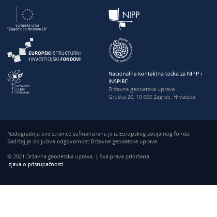
Nacionalna kontaktna točka za NIPP i
INSPIRE
Državna geodetska uprava
Gruška 20, 10 000 Zagreb, Hrvatska
Nadogradnja ove stranice sufinancirana je iz Europskog socijalnog fonda.
Sadržaj je isključiva odgovornost Državne geodetske uprave.
© 2021 Državna geodetska uprava. | Sva prava pridržana.
Izjava o pristupačnosti