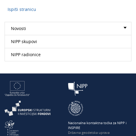
Ispiši stranicu
Novosti
NIPP skupovi
NIPP radionice
Nacionalna kontaktna točka za NIPP i
INSPIRE
Državna geodetska uprava