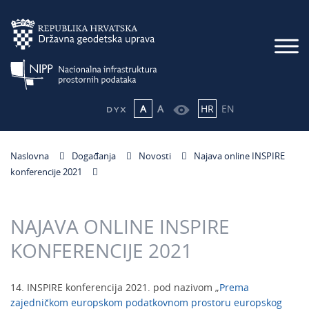
A
A
HR
EN
Naslovna
Događanja
Novosti
Najava online INSPIRE
konferencije 2021
NAJAVA ONLINE INSPIRE
KONFERENCIJE 2021
14. INSPIRE konferencija 2021. pod nazivom „
Prema
zajedničkom europskom podatkovnom prostoru europskog