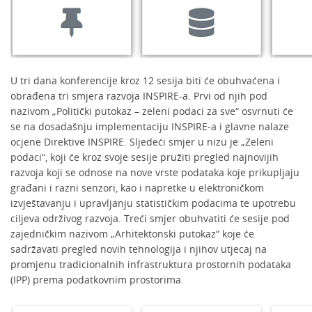
U tri dana konferencije kroz 12 sesija biti će obuhvaćena i
obrađena tri smjera razvoja INSPIRE-a. Prvi od njih pod
nazivom „Politički putokaz – zeleni podaci za sve“ osvrnuti će
se na dosadašnju implementaciju INSPIRE-a i glavne nalaze
ocjene Direktive INSPIRE. Sljedeći smjer u nizu je „Zeleni
podaci“, koji će kroz svoje sesije pružiti pregled najnovijih
razvoja koji se odnose na nove vrste podataka koje prikupljaju
građani i razni senzori, kao i napretke u elektroničkom
izvještavanju i upravljanju statističkim podacima te upotrebu
ciljeva održivog razvoja. Treći smjer obuhvatiti će sesije pod
zajedničkim nazivom „Arhitektonski putokaz“ koje će
sadržavati pregled novih tehnologija i njihov utjecaj na
promjenu tradicionalnih infrastruktura prostornih podataka
(IPP) prema podatkovnim prostorima.