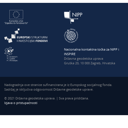
Nacionalna kontaktna točka za NIPP i
INSPIRE
Državna geodetska uprava
Gruška 20, 10 000 Zagreb, Hrvatska
Nadogradnja ove stranice sufinancirana je iz Europskog socijalnog fonda.
Sadržaj je isključiva odgovornost Državne geodetske uprave.
© 2021 Državna geodetska uprava. | Sva prava pridržana.
Izjava o pristupačnosti