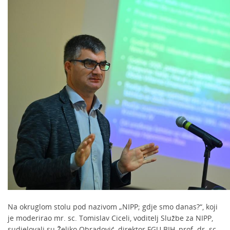
Na okruglom stolu pod nazivom „NIPP; gdje smo danas?“, koji
je moderirao mr. sc. Tomislav Ciceli, voditelj Službe za NIPP,
sudjelovali su Željko Obradović, direktor FGU BIH, prof. dr. sc.