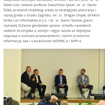
Vlado Cetl, redoviti profesor Sveučilišta Sjever, dr. sc. Darko
Šiško, pročelnik Gradskog ureda za strategijsko planiranje i
razvoj grada u Gradu Zagrebu, mr. sc. Dragan Divjak, direktor
tvrtke List informatika d.o.o. i dr. sc. Damir Šantek, glavni
ravnatelj Državne geodetske uprave. Između navedenih
vodećih stručnjaka iz zemlje i regije razvila se dojmljiva
rasprava o nužnosti pravovremenih i točnih prostornih
informacija, kao i o budućnosti INSPIRE-a i NIPP-a.