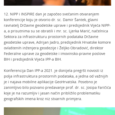
12. NIPP i INSPIRE dan je započeo svečanim otvaranjem
konferencije koju je otvorio dr. sc. Damir Šantek, glavni
ravnatelj Državne geodetske uprave i predsjednik Vijeća NIPP-
a, a prisutnima su se obratili i mr. sc. Ljerka Marić, načelnica
Sektora za infrastrukturu prostornih podataka Državne
geodetske uprave, Adrijan Jadro, predsjednik Hrvatske komore
ovlaštenih inženjera geodezije i Željko Obradović, direktor
Federalne uprave za geodetske i imovinsko-pravne poslove
BIH i predsjednik Vijeća IPP-a BIH.
Konferencija Dan IPP-a 2021. je donijela pregršt novosti iz
polja infrastruktura prostornih podataka, a jedna od važnijih
je i najava mobilne aplikacije GeoHrvatska. Posebno je
zanimljivo bilo pozvano predavanje prof. dr. sc. Josipa Faričića
koje je na razumljiv i jasan način približilo problematiku
geografskih imena kroz niz stvarnih primjera.