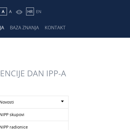
A
A
HR
EN
JA
BAZA ZNANJA
KONTAKT
ENCIJE DAN IPP-A
Novosti
NIPP skupovi
NIPP radionice