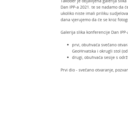
Također je objavljena galerija slika
Dan IPP-a 2021. te se nadamo da ć
ukoliko niste imali priliku sudjelov
dana vjerujemo da će se kroz fotogra
Galerija slika konferencije Dan IPP-
prvi, obuhvaća svečano otvar
GeoHrvatska i okrugli stol (o
drugi, obuhvaća sesije s odr
Prvi dio - svečano otvaranje, pozvan