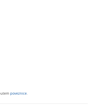
 putem
poveznice
.