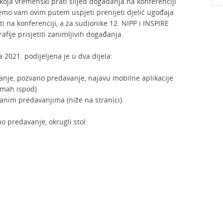
 koja vremenski prati slijed događanja na konferenciji
emo vam ovim putem uspjeti prenijeti djelić ugođaja
ati na konferenciji, a za sudionike 12. NIPP i INSPIRE
fije prisjetiti zanimljivih događanja.
a 2021. podijeljena je u dva dijela:
anje, pozvano predavanje, najavu mobilne aplikacije
dmah ispod)
žanim predavanjima (niže na stranici)
o predavanje, okrugli stol: