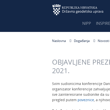
NIPP
INSPIR
Naslovna
Događanja
Novosti
OBJAVLJENE PREZE
2021.
Svim sudionicima konferencije Dan
organizator konferencije zahvaljuj
sve zainteresirane sudionike da s
pregled putem
poveznice
, a njiho