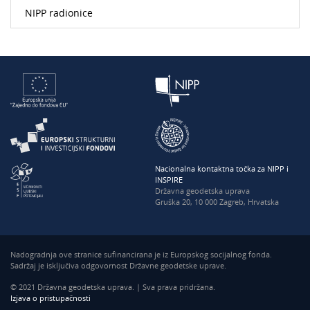
NIPP radionice
Nacionalna kontaktna točka za NIPP i
INSPIRE
Državna geodetska uprava
Gruška 20, 10 000 Zagreb, Hrvatska
Nadogradnja ove stranice sufinancirana je iz Europskog socijalnog fonda.
Sadržaj je isključiva odgovornost Državne geodetske uprave.
© 2021 Državna geodetska uprava. | Sva prava pridržana.
Izjava o pristupačnosti