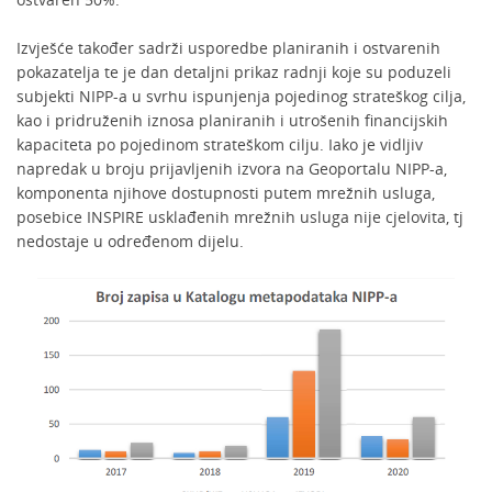
Izvješće također sadrži usporedbe planiranih i ostvarenih
pokazatelja te je dan detaljni prikaz radnji koje su poduzeli
subjekti NIPP-a u svrhu ispunjenja pojedinog strateškog cilja,
kao i pridruženih iznosa planiranih i utrošenih financijskih
kapaciteta po pojedinom strateškom cilju. Iako je vidljiv
napredak u broju prijavljenih izvora na Geoportalu NIPP-a,
komponenta njihove dostupnosti putem mrežnih usluga,
posebice INSPIRE usklađenih mrežnih usluga nije cjelovita, tj
nedostaje u određenom dijelu.