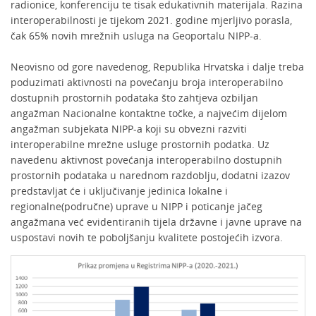
radionice, konferenciju te tisak edukativnih materijala. Razina
interoperabilnosti je tijekom 2021. godine mjerljivo porasla,
čak 65% novih mrežnih usluga na Geoportalu NIPP-a.
Neovisno od gore navedenog, Republika Hrvatska i dalje treba
poduzimati aktivnosti na povećanju broja interoperabilno
dostupnih prostornih podataka što zahtjeva ozbiljan
angažman Nacionalne kontaktne točke, a najvećim dijelom
angažman subjekata NIPP-a koji su obvezni razviti
interoperabilne mrežne usluge prostornih podatka. Uz
navedenu aktivnost povećanja interoperabilno dostupnih
prostornih podataka u narednom razdoblju, dodatni izazov
predstavljat će i uključivanje jedinica lokalne i
regionalne(područne) uprave u NIPP i poticanje jačeg
angažmana već evidentiranih tijela državne i javne uprave na
uspostavi novih te poboljšanju kvalitete postojećih izvora.