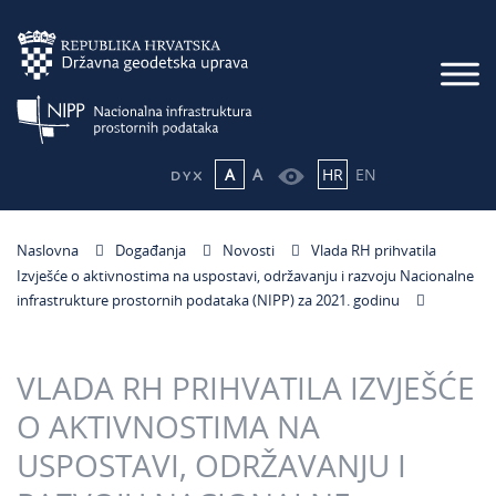
A
A
HR
EN
Naslovna
Događanja
Novosti
Vlada RH prihvatila
Izvješće o aktivnostima na uspostavi, održavanju i razvoju Nacionalne
infrastrukture prostornih podataka (NIPP) za 2021. godinu
VLADA RH PRIHVATILA IZVJEŠĆE
O AKTIVNOSTIMA NA
USPOSTAVI, ODRŽAVANJU I