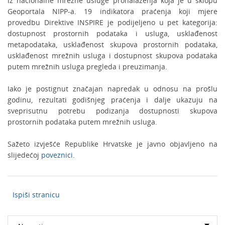
iz nacionalne mrežne usluge pronalaženja koja je u sklopu
Geoportala NIPP-a. 19 indikatora praćenja koji mjere
provedbu Direktive INSPIRE je podijeljeno u pet kategorija:
dostupnost prostornih podataka i usluga, usklađenost
metapodataka, usklađenost skupova prostornih podataka,
usklađenost mrežnih usluga i dostupnost skupova podataka
putem mrežnih usluga pregleda i preuzimanja.
Iako je postignut značajan napredak u odnosu na prošlu
godinu, rezultati godišnjeg praćenja i dalje ukazuju na
sveprisutnu potrebu podizanja dostupnosti skupova
prostornih podataka putem mrežnih usluga.
Sažeto izvješće Republike Hrvatske je javno objavljeno na
slijedećoj
poveznici
.
Ispiši stranicu