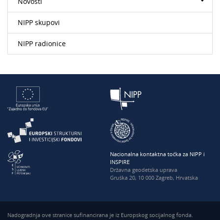
Novosti
NIPP skupovi
NIPP radionice
Nacionalna kontaktna točka za NIPP i
INSPIRE
Državna geodetska uprava
Gruška 20, 10 000 Zagreb, Hrvatska
Nadogradnja ove stranice sufinancirana je iz Europskog socijalnog fonda.