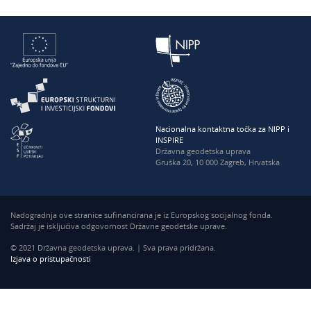
Nacionalna kontaktna točka za NIPP i
INSPIRE
Državna geodetska uprava
Gruška 20, 10 000 Zagreb, Hrvatska
Nadogradnja ove stranice sufinancirana je iz Europskog socijalnog fonda.
Sadržaj je isključiva odgovornost Državne geodetske uprave.
© 2021 Državna geodetska uprava. | Sva prava pridržana.
Izjava o pristupačnosti