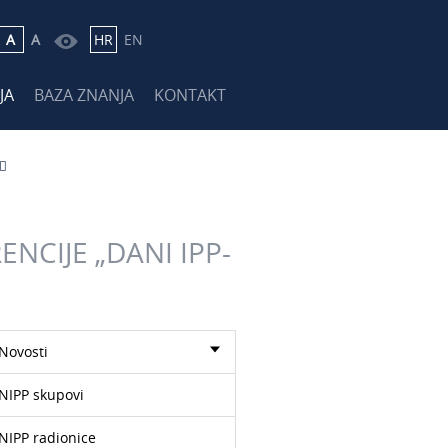
A
A
HR
EN
JA
BAZA ZNANJA
KONTAKT
ENCIJE „DANI IPP-
Novosti
NIPP skupovi
NIPP radionice