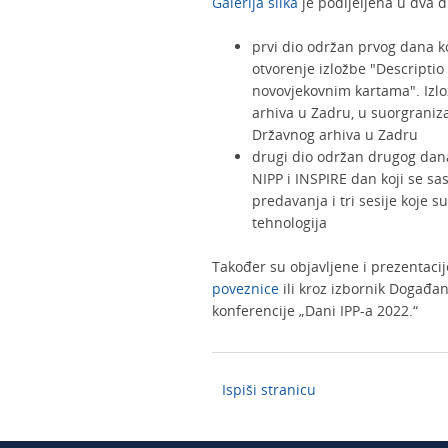
Galerija slika
je podijeljena u dva di
prvi dio održan prvog dana k
otvorenje izložbe "Descripti
novovjekovnim kartama". Izl
arhiva u Zadru, u suorgraniza
Državnog arhiva u Zadru
drugi dio održan drugog dana
NIPP i INSPIRE dan koji se s
predavanja i tri sesije koje 
tehnologija
Također su objavljene i prezentaci
poveznice
ili kroz izbornik Događa
konferencije „Dani IPP-a 2022.“
Ispiši stranicu