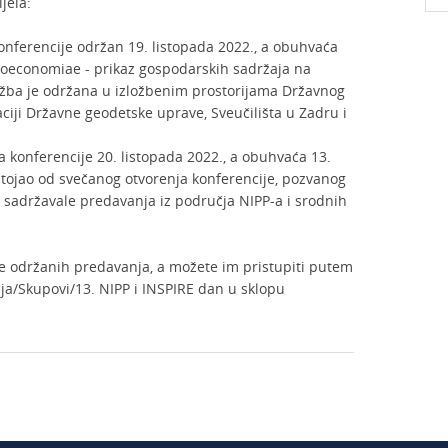
jela:
onferencije održan 19. listopada 2022., a obuhvaća
o oeconomiae - prikaz gospodarskih sadržaja na
ožba je održana u izložbenim prostorijama Državnog
ciji Državne geodetske uprave, Sveučilišta u Zadru i
 konferencije 20. listopada 2022., a obuhvaća 13.
astojao od svečanog otvorenja konferencije, pozvanog
su sadržavale predavanja iz područja NIPP-a i srodnih
je održanih predavanja, a možete im pristupiti putem
nja/Skupovi/13. NIPP i INSPIRE dan u sklopu