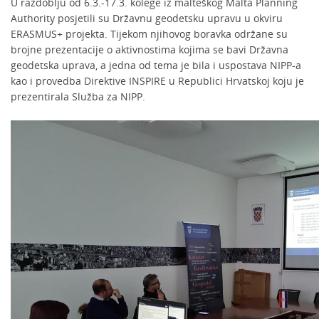
U razdoblju od 6.3.-17.3. kolege iz malteškog Malta Planning
Authority posjetili su Državnu geodetsku upravu u okviru
ERASMUS+ projekta. Tijekom njihovog boravka održane su
brojne prezentacije o aktivnostima kojima se bavi Državna
geodetska uprava, a jedna od tema je bila i uspostava NIPP-a
kao i provedba Direktive INSPIRE u Republici Hrvatskoj koju je
prezentirala Služba za NIPP.