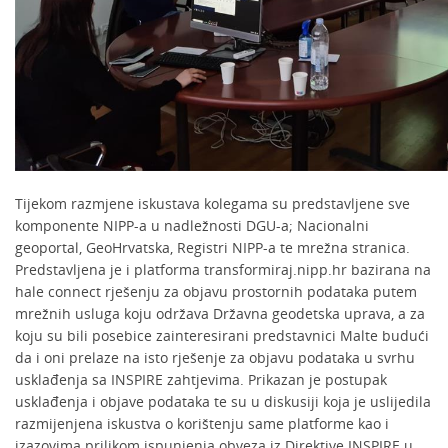
Tijekom razmjene iskustava kolegama su predstavljene sve
komponente NIPP-a u nadležnosti DGU-a; Nacionalni
geoportal, GeoHrvatska, Registri NIPP-a te mrežna stranica.
Predstavljena je i platforma transformiraj.nipp.hr bazirana na
hale connect rješenju za objavu prostornih podataka putem
mrežnih usluga koju održava Državna geodetska uprava, a za
koju su bili posebice zainteresirani predstavnici Malte budući
da i oni prelaze na isto rješenje za objavu podataka u svrhu
usklađenja sa INSPIRE zahtjevima. Prikazan je postupak
usklađenja i objave podataka te su u diskusiji koja je uslijedila
razmijenjena iskustva o korištenju same platforme kao i
izazovima prilikom ispunjenja obveza iz Direktive INSPIRE u