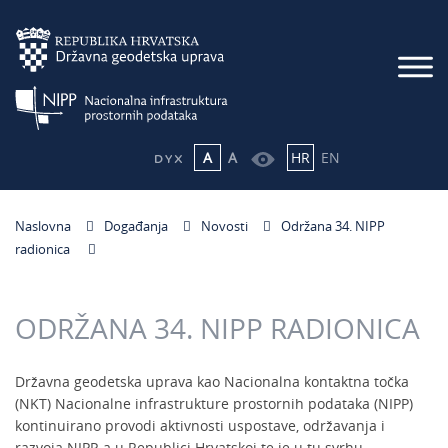
A
A
HR
EN
Naslovna
Događanja
Novosti
Održana 34. NIPP
radionica
ODRŽANA 34. NIPP RADIONICA
Državna geodetska uprava kao Nacionalna kontaktna točka
(NKT) Nacionalne infrastrukture prostornih podataka (NIPP)
kontinuirano provodi aktivnosti uspostave, održavanja i
razvoja NIPP-a u Republici Hrvatskoj te je u tu svrhu