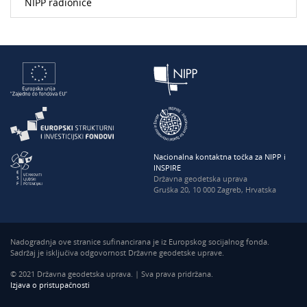
NIPP radionice
Nacionalna kontaktna točka za NIPP i
INSPIRE
Državna geodetska uprava
Gruška 20, 10 000 Zagreb, Hrvatska
Nadogradnja ove stranice sufinancirana je iz Europskog socijalnog fonda.
Sadržaj je isključiva odgovornost Državne geodetske uprave.
© 2021 Državna geodetska uprava. | Sva prava pridržana.
Izjava o pristupačnosti