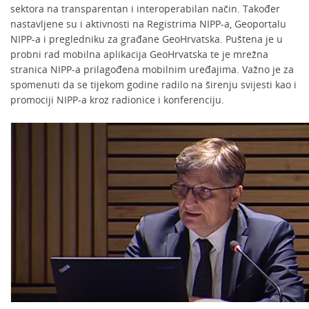
sektora na transparentan i interoperabilan način. Također
nastavljene su i aktivnosti na Registrima NIPP-a, Geoportalu
NIPP-a i pregledniku za građane GeoHrvatska. Puštena je u
probni rad mobilna aplikacija GeoHrvatska te je mrežna
stranica NIPP-a prilagođena mobilnim uređajima. Važno je za
spomenuti da se tijekom godine radilo na širenju svijesti kao i
promociji NIPP-a kroz radionice i konferenciju.