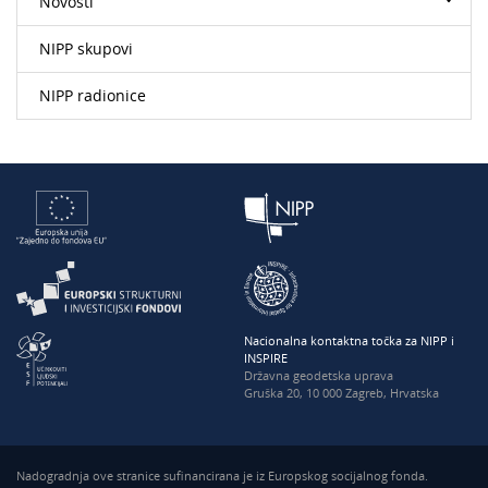
Novosti
NIPP skupovi
NIPP radionice
Nacionalna kontaktna točka za NIPP i
INSPIRE
Državna geodetska uprava
Gruška 20, 10 000 Zagreb, Hrvatska
Nadogradnja ove stranice sufinancirana je iz Europskog socijalnog fonda.