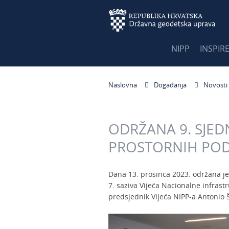
NIPP
INSPIR
Naslovna
Događanja
Novosti
ODRŽANA 9. SJED
PROSTORNIH PO
Dana 13. prosinca 2023. održana j
7. saziva Vijeća Nacionalne infras
predsjednik Vijeća NIPP-a Antonio 