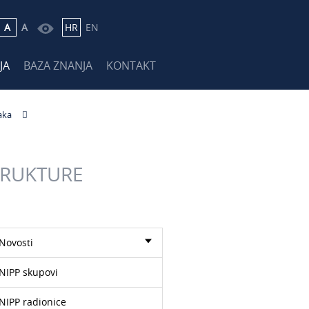
A
A
HR
EN
JA
BAZA ZNANJA
KONTAKT
aka
TRUKTURE
Novosti
NIPP skupovi
NIPP radionice