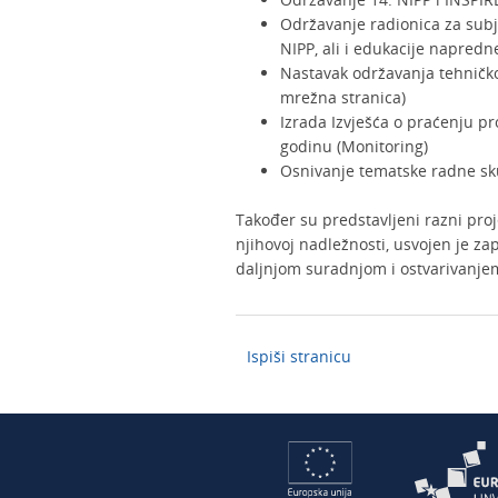
Održavanje radionica za subj
NIPP, ali i edukacije napred
Nastavak održavanja tehničkog
mrežna stranica)
Izrada Izvješća o praćenju p
godinu (Monitoring)
Osnivanje tematske radne sk
Također su predstavljeni razni proje
njihovoj nadležnosti, usvojen je zap
daljnjom suradnjom i ostvarivanjem
Ispiši stranicu