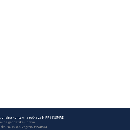
ionalna kontaktna točka za NIPP i INSPIRE
žavna geodetska uprava
ška 20, 10 000 Zagreb, Hrvatska