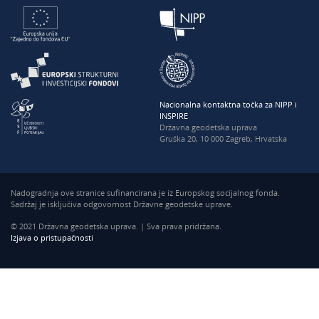
Nacionalna kontaktna točka za NIPP i
INSPIRE
Državna geodetska uprava
Gruška 20, 10 000 Zagreb, Hrvatska
Nadogradnja ove stranice sufinancirana je iz Europskog socijalnog fonda.
Sadržaj je isključiva odgovornost Državne geodetske uprave.
© 2021 Državna geodetska uprava. | Sva prava pridržana.
Izjava o pristupačnosti