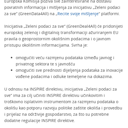
Europska Komisija poziva sve zainteresirane na dostavu
povratnih informacija i mišljenja za inicijativu „Zeleni podaci
za sve“ (GreenData4All) na „
Recite svoje mišljenje
“ platformi.
Inicijativa „Zeleni podaci za sve“ (GreenDeal4All) će pridonijeti
europskoj zelenoj i digitalnoj transformaciji ažuriranjem EU
pravila o geoprostornim okolišnim podacima i o javnom
pristupu okolišnim informacijama. Svrha je:
omogućiti veću razmjenu podataka između javnog i
privatnog sektora te s javnošću
omogućiti sve prednosti dijeljenja podataka za inovacije
vođene podacima i odluke temeljene na dokazima.
U odnosu na INSPIRE direktivu, inicijativa „Zeleni podaci za
sve“ ima za cilj učiniti INSPIRE direktivu učinkovitim i
troškovno isplativim instrumentom za razmjenu podataka o
okolišu kao potporu razvoju politike zaštite okoliša i provedbu
i prijelaz na održivije gospodarstvo, za što su potrebne
dodatne regulacije INSPIRE direktive.