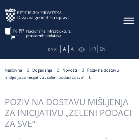
A
A
HR
EN
Naslovna
Događanja
Novosti
Poziv na dostavu
mišljenja za inicijativu „Zeleni podaci za sve“
POZIV NA DOSTAVU MIŠLJENJA
ZA INICIJATIVU „ZELENI PODACI
ZA SVE“