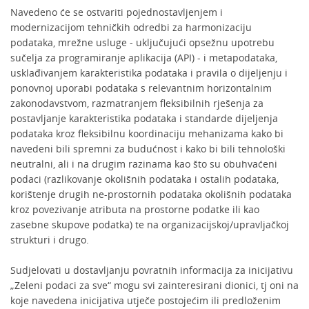
Navedeno će se ostvariti pojednostavljenjem i
modernizacijom tehničkih odredbi za harmonizaciju
podataka, mrežne usluge - uključujući opsežnu upotrebu
sučelja za programiranje aplikacija (API) - i metapodataka,
usklađivanjem karakteristika podataka i pravila o dijeljenju i
ponovnoj uporabi podataka s relevantnim horizontalnim
zakonodavstvom, razmatranjem fleksibilnih rješenja za
postavljanje karakteristika podataka i standarde dijeljenja
podataka kroz fleksibilnu koordinaciju mehanizama kako bi
navedeni bili spremni za budućnost i kako bi bili tehnološki
neutralni, ali i na drugim razinama kao što su obuhvaćeni
podaci (razlikovanje okolišnih podataka i ostalih podataka,
korištenje drugih ne-prostornih podataka okolišnih podataka
kroz povezivanje atributa na prostorne podatke ili kao
zasebne skupove podatka) te na organizacijskoj/upravljačkoj
strukturi i drugo.
Sudjelovati u dostavljanju povratnih informacija za inicijativu
„Zeleni podaci za sve“ mogu svi zainteresirani dionici, tj oni na
koje navedena inicijativa utječe postojećim ili predloženim