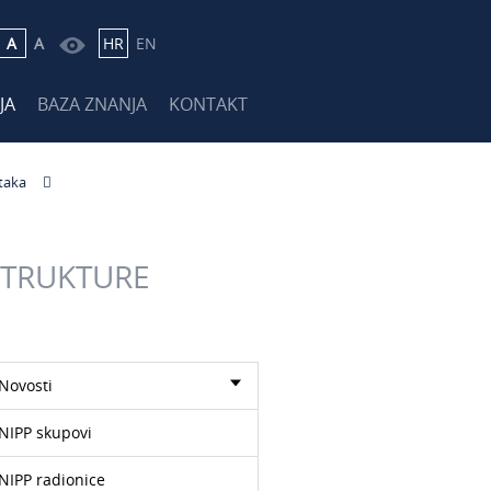
A
A
HR
EN
JA
BAZA ZNANJA
KONTAKT
taka
STRUKTURE
Novosti
NIPP skupovi
NIPP radionice