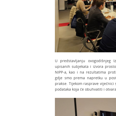
U predstavljanju ovogodišnjeg I
upisanih subjekata i izvora prost
NIPP-a, kao i na rezultatima proš
gdje smo prema napretku u posti
prakse. Tijekom rasprave vijećnici 
podataka koja će obuhvatiti i otva