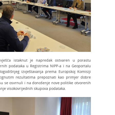
zvješća istaknut je napredak ostvaren u porastu
ornih podataka u Registrima NIPP-a i na Geoportalu
logodišnjeg izvještavanja prema Europskoj Komisiji
gnutim rezultatima prepoznati kao primjer dobre
su se osvrnuli i na donošenje nove politike otvorenih
ranje visokovrijednih skupova podataka.