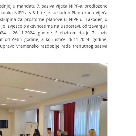
jednjoj u mandatu 7. saziva Vijeća NIPP-a, predložene
dataka NIPP-a v.3.1. te je sukladno Planu rada Vijeća
kupina za prostorne planove u NIPP-u. Također, u
e Izvješće o aktivnostima na uspostavi, održavanju i
024. - 26.11.2024. godine. S obzirom da je 7. saziv
od četiri godine, a koji ističe 26.11.2024. godine,
e upravo vremensko razdoblje rada trenutnog saziva