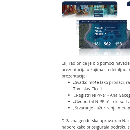
Cilj radionice je bio pomoći naved
prezentacija u kojima su detaljno p
prezentacije:
„Svatko može lako pronaći, raz
Tomislav Ciceli
„Registri NIPP-a“ - Ana Gece
„Geoportal NIPP-a“ - dr. sc. I
„Stvaranje i ažuriranje metap
Državna geodetska uprava kao Naci
napore kako bi osigurala podršku 