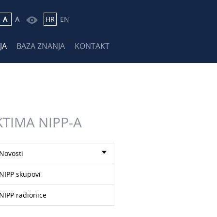
A
A
HR
EN
JA
BAZA ZNANJA
KONTAKT
KTIMA NIPP-A
Novosti
NIPP skupovi
NIPP radionice