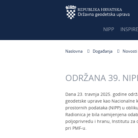
NIPP
INSPIR
Naslovna
Događanja
Novosti
ODRŽANA 39. NIP
Dana 23. travnja 2025. godine održ
geodetske uprave kao Nacionalne k
prostornih podataka (NIPP) u obli
Radionica je bila namijenjena odab
poljoprivredu i hranu, Institutu za 
pri PMF-u.