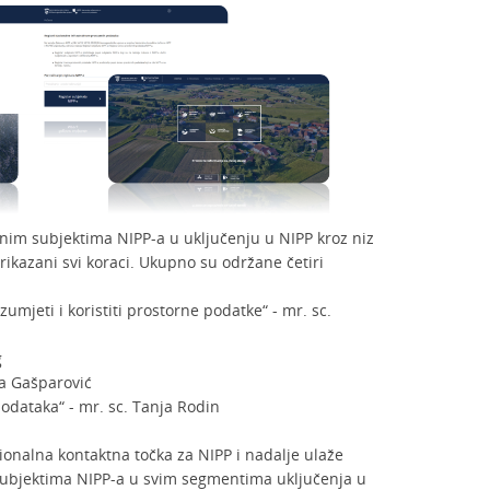
enim subjektima NIPP-a u uključenju u NIPP kroz niz
rikazani svi koraci. Ukupno su održane četiri
umjeti i koristiti prostorne podatke“ - mr. sc.
g
va Gašparović
odataka“ - mr. sc. Tanja Rodin
onalna kontaktna točka za NIPP i nadalje ulaže
subjektima NIPP-a u svim segmentima uključenja u