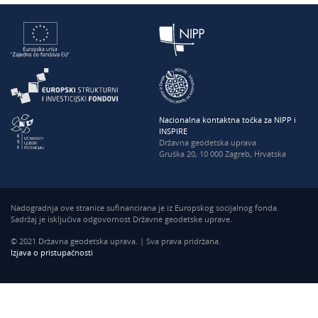
Nacionalna kontaktna točka za NIPP i
INSPIRE
Državna geodetska uprava
Gruška 20, 10 000 Zagreb, Hrvatska
Nadogradnja ove stranice sufinancirana je iz Europskog socijalnog fonda.
Sadržaj je isključiva odgovornost Državne geodetske uprave.
© 2021 Državna geodetska uprava. | Sva prava pridržana.
Izjava o pristupačnosti