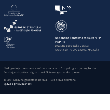
Nacionalna kontaktna točka za NIPP i
INSPIRE
Državna geodetska uprava
Gruška 20, 10 000 Zagreb, Hrvatska
Nadogradnja ove stranice sufinancirana je iz Europskog socijalnog fonda.
Sadržaj je isključiva odgovornost Državne geodetske uprave.
© 2021 Državna geodetska uprava. | Sva prava pridržana.
Izjava o pristupačnosti