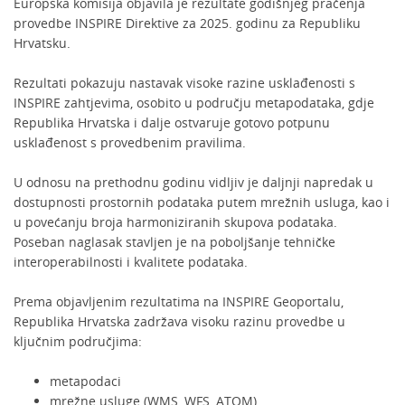
Europska komisija objavila je rezultate godišnjeg praćenja
provedbe INSPIRE Direktive za 2025. godinu za Republiku
Hrvatsku.
Rezultati pokazuju nastavak visoke razine usklađenosti s
INSPIRE zahtjevima, osobito u području metapodataka, gdje
Republika Hrvatska i dalje ostvaruje gotovo potpunu
usklađenost s provedbenim pravilima.
U odnosu na prethodnu godinu vidljiv je daljnji napredak u
dostupnosti prostornih podataka putem mrežnih usluga, kao i
u povećanju broja harmoniziranih skupova podataka.
Poseban naglasak stavljen je na poboljšanje tehničke
interoperabilnosti i kvalitete podataka.
Prema objavljenim rezultatima na INSPIRE Geoportalu,
Republika Hrvatska zadržava visoku razinu provedbe u
ključnim područjima:
metapodaci
mrežne usluge (WMS, WFS, ATOM)