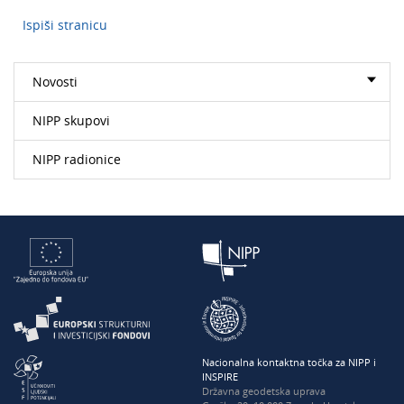
Ispiši stranicu
Novosti
NIPP skupovi
NIPP radionice
Nacionalna kontaktna točka za NIPP i
INSPIRE
Državna geodetska uprava