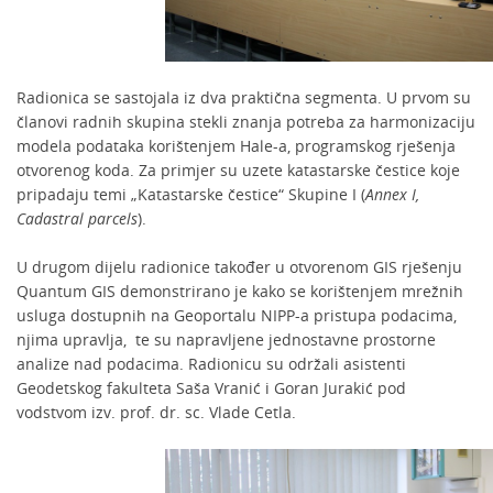
Radionica se sastojala iz dva praktična segmenta. U prvom su
članovi radnih skupina stekli znanja potreba za harmonizaciju
modela podataka korištenjem Hale-a, programskog rješenja
otvorenog koda. Za primjer su uzete katastarske čestice koje
pripadaju temi „Katastarske čestice“ Skupine I (
Annex I,
Cadastral parcels
).
U drugom dijelu radionice također u otvorenom GIS rješenju
Quantum GIS demonstrirano je kako se korištenjem mrežnih
usluga dostupnih na Geoportalu NIPP-a pristupa podacima,
njima upravlja, te su napravljene jednostavne prostorne
analize nad podacima. Radionicu su održali asistenti
Geodetskog fakulteta Saša Vranić i Goran Jurakić pod
vodstvom izv. prof. dr. sc. Vlade Cetla.