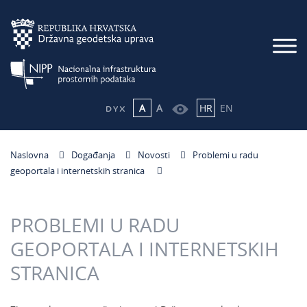
A
A
HR
EN
Naslovna
Događanja
Novosti
Problemi u radu
geoportala i internetskih stranica
PROBLEMI U RADU
GEOPORTALA I INTERNETSKIH
STRANICA