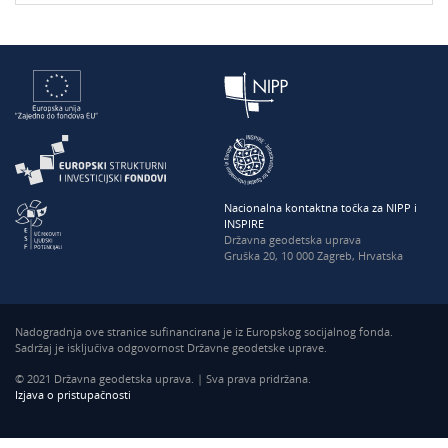
Nacionalna kontaktna točka za NIPP i
INSPIRE
Državna geodetska uprava
Gruška 20, 10 000 Zagreb, Hrvatska
Nadogradnja ove stranice sufinancirana je iz Europskog socijalnog fonda.
Sadržaj je isključiva odgovornost Državne geodetske uprave.
© 2021 Državna geodetska uprava. | Sva prava pridržana.
Izjava o pristupačnosti