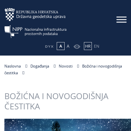
A
A
HR
EN
Naslovna
Događanja
Novosti
Božićna i novogodišnja
čestitka
BOŽIĆNA I NOVOGODIŠNJA
ČESTITKA