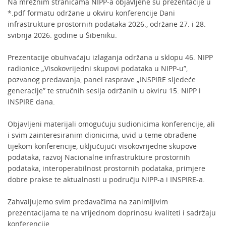
Na mrežnim stranicama NIPP-a objavljene su prezentacije u
*.pdf formatu održane u okviru konferencije Dani
infrastrukture prostornih podataka 2026., održane 27. i 28.
svibnja 2026. godine u Šibeniku.
Prezentacije obuhvaćaju izlaganja održana u sklopu 46. NIPP
radionice „Visokovrijedni skupovi podataka u NIPP-u”,
pozvanog predavanja, panel rasprave „INSPIRE sljedeće
generacije” te stručnih sesija održanih u okviru 15. NIPP i
INSPIRE dana.
Objavljeni materijali omogućuju sudionicima konferencije, ali
i svim zainteresiranim dionicima, uvid u teme obrađene
tijekom konferencije, uključujući visokovrijedne skupove
podataka, razvoj Nacionalne infrastrukture prostornih
podataka, interoperabilnost prostornih podataka, primjere
dobre prakse te aktualnosti u području NIPP-a i INSPIRE-a.
Zahvaljujemo svim predavačima na zanimljivim
prezentacijama te na vrijednom doprinosu kvaliteti i sadržaju
konferencije.