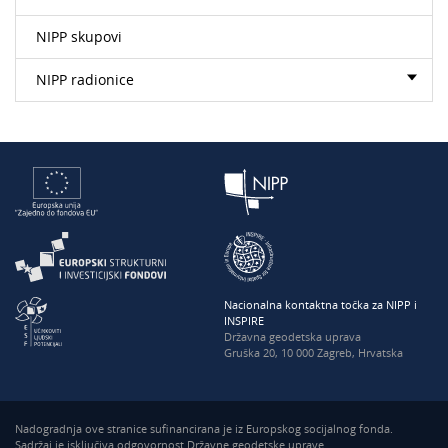
NIPP skupovi
NIPP radionice
Nacionalna kontaktna točka za NIPP i
INSPIRE
Državna geodetska uprava
Gruška 20, 10 000 Zagreb, Hrvatska
Nadogradnja ove stranice sufinancirana je iz Europskog socijalnog fonda.
Sadržaj je isključiva odgovornost Državne geodetske uprave.