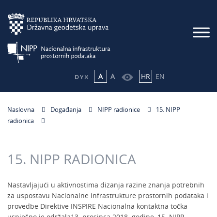
A
A
HR
EN
Naslovna
Događanja
NIPP radionice
15. NIPP
radionica
15. NIPP RADIONICA
Nastavljajući u aktivnostima dizanja razine znanja potrebnih
za uspostavu Nacionalne infrastrukture prostornih podataka i
provedbe Direktive INSPIRE Nacionalna kontaktna točka
uspješno je održala13. prosinca 2018. godine, 15. NIPP