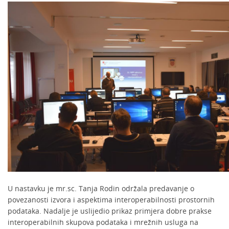
U nastavku je mr.sc. Tanja Rodin održala predavanje o
povezanosti izvora i aspektima interoperabilnosti prostornih
podataka. Nadalje je uslijedio prikaz primjera dobre prakse
interoperabilnih skupova podataka i mrežnih usluga na