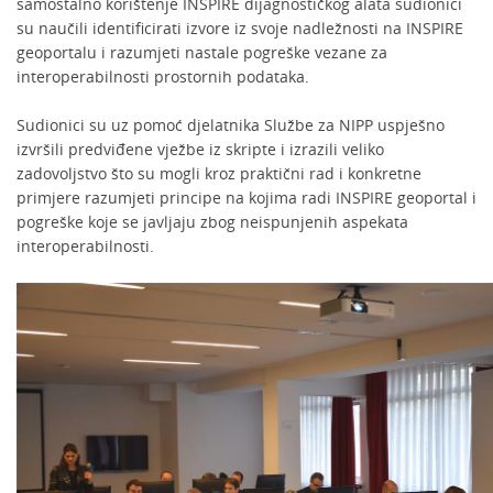
samostalno korištenje INSPIRE dijagnostičkog alata sudionici
su naučili identificirati izvore iz svoje nadležnosti na INSPIRE
geoportalu i razumjeti nastale pogreške vezane za
interoperabilnosti prostornih podataka.
Sudionici su uz pomoć djelatnika Službe za NIPP uspješno
izvršili predviđene vježbe iz skripte i izrazili veliko
zadovoljstvo što su mogli kroz praktični rad i konkretne
primjere razumjeti principe na kojima radi INSPIRE geoportal i
pogreške koje se javljaju zbog neispunjenih aspekata
interoperabilnosti.