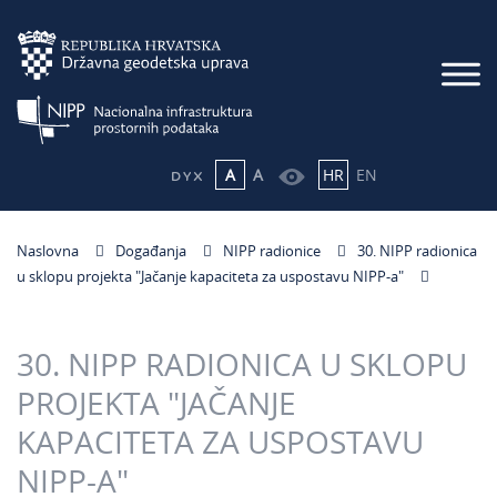
A
A
HR
EN
Naslovna
Događanja
NIPP radionice
30. NIPP radionica
u sklopu projekta "Jačanje kapaciteta za uspostavu NIPP-a"
30. NIPP RADIONICA U SKLOPU
PROJEKTA "JAČANJE
KAPACITETA ZA USPOSTAVU
NIPP-A"