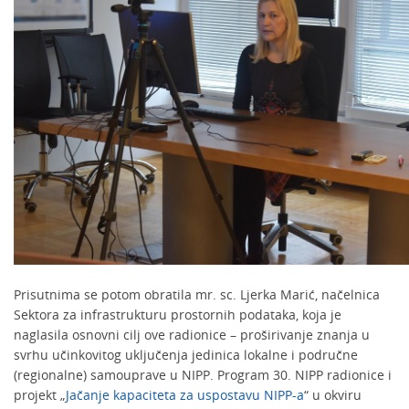
Prisutnima se potom obratila mr. sc. Ljerka Marić, načelnica
Sektora za infrastrukturu prostornih podataka, koja je
naglasila osnovni cilj ove radionice – proširivanje znanja u
svrhu učinkovitog uključenja jedinica lokalne i područne
(regionalne) samouprave u NIPP. Program 30. NIPP radionice i
projekt „
Jačanje kapaciteta za uspostavu NIPP-a
“ u okviru