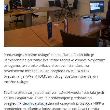
Predavanje „Mrežne usluge“ mr. sc. Tanje Rodin bilo je
usmjereno na pružanje kvalitetne teorijske osnove o mrežnim
uslugama, te su tako prikazani osnovni standardi za
prvenstveno mrežne usluge pregleda (WMS, WMTS) i
preuzimanja (WFS, ATOM), ali i drugi dostupni standardi i
mrežne usluge.
Završno predavanje pod nazivom „GeoHrvatska“ održala je dr.
sc. Iva Gašparović. Ovim je predavanjem predstavljen
preglednik
GeoHrvatska
, jedan od osnovnih proizvoda NIPP-a
namijenjen građanima kojeg uspostavlja, održava i razvija