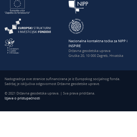
Nacionalna kontaktna točka za NIPP i
INSPIRE
Državna geodetska uprava
Gruška 20, 10 000 Zagreb, Hrvatska
Nadogradnja ove stranice sufinancirana je iz Europskog socijalnog fonda.
Sadržaj je isključiva odgovornost Državne geodetske uprave.
© 2021 Državna geodetska uprava. | Sva prava pridržana.
Izjava o pristupačnosti