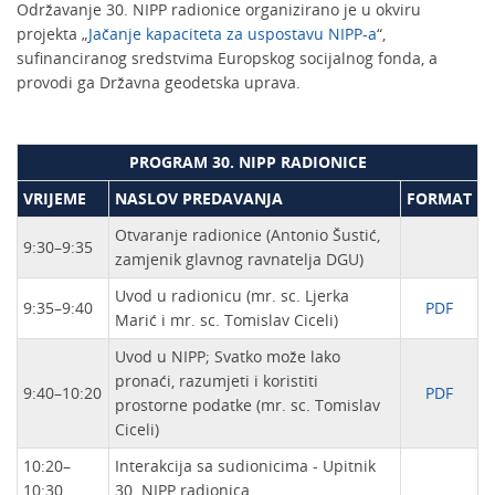
Održavanje 30. NIPP radionice organizirano je u okviru
projekta „
Jačanje kapaciteta za uspostavu NIPP-a
“,
sufinanciranog sredstvima Europskog socijalnog fonda, a
provodi ga Državna geodetska uprava.
PROGRAM 30. NIPP RADIONICE
VRIJEME
NASLOV PREDAVANJA
FORMAT
Otvaranje radionice (Antonio Šustić,
9:30–9:35
zamjenik glavnog ravnatelja DGU)
Uvod u radionicu (mr. sc. Ljerka
9:35–9:40
PDF
Marić i mr. sc. Tomislav Ciceli)
Uvod u NIPP; Svatko može lako
pronaći, razumjeti i koristiti
9:40–10:20
PDF
prostorne podatke (mr. sc. Tomislav
Ciceli)
10:20–
Interakcija sa sudionicima - Upitnik
10:30
30. NIPP radionica