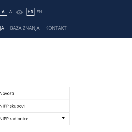
A
A
HR
EN
JA
BAZA ZNANJA
KONTAKT
Novosti
NIPP skupovi
NIPP radionice