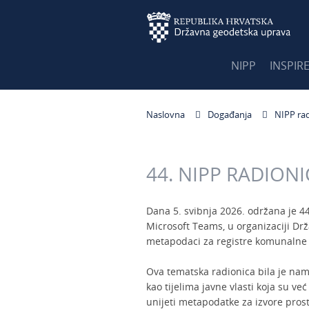
NIPP
INSPIR
Naslovna
Događanja
NIPP ra
44. NIPP RADION
Dana 5. svibnja 2026. održana je 4
Microsoft Teams, u organizaciji D
metapodaci za registre komunalne i
Ova tematska radionica bila je na
kao tijelima javne vlasti koja su već
unijeti metapodatke za izvore pros