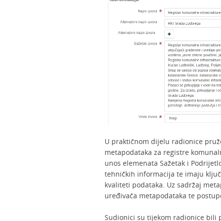
U praktičnom dijelu radionice pru
metapodataka za registre komunalne
unos elemenata Sažetak i Podrijetlo
tehničkih informacija te imaju klju
kvaliteti podataka. Uz sadržaj meta
uređivača metapodataka te postupci
Sudionici su tijekom radionice bili 