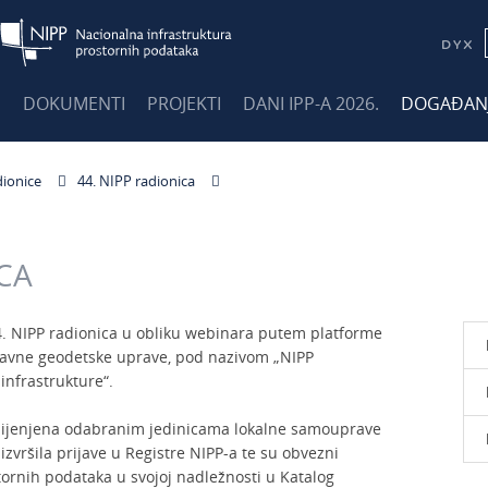
E
DOKUMENTI
PROJEKTI
DANI IPP-A 2026.
DOGAĐAN
dionice
44. NIPP radionica
ICA
4. NIPP radionica u obliku webinara putem platforme
ržavne geodetske uprave, pod nazivom „NIPP
nfrastrukture“.
mijenjena odabranim jedinicama lokalne samouprave
 izvršila prijave u Registre NIPP-a te su obvezni
tornih podataka u svojoj nadležnosti u Katalog