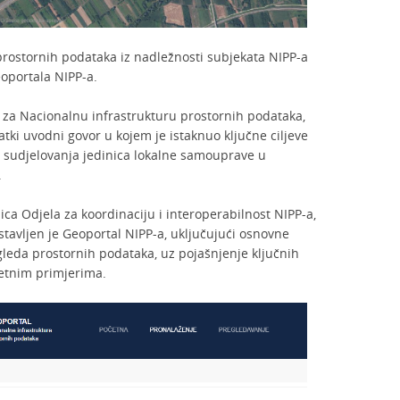
t prostornih podataka iz nadležnosti subjekata NIPP-a
oportala NIPP-a.
e za Nacionalnu infrastrukturu prostornih podataka,
atki uvodni govor u kojem je istaknuo ključne ciljeve
g sudjelovanja jedinica lokalne samouprave u
.
ica Odjela za koordinaciju i interoperabilnost NIPP-a,
avljen je Geoportal NIPP-a, uključujući osnovne
gleda prostornih podataka, uz pojašnjenje ključnih
etnim primjerima.