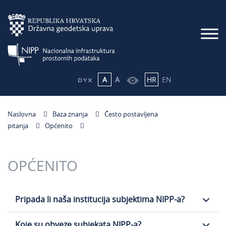
A
A
HR
EN
Naslovna
Baza znanja
Često postavljena
pitanja
Općenito
OPĆENITO
Pripada li naša institucija subjektima NIPP-a?
Koje su obveze subjekata NIPP-a?