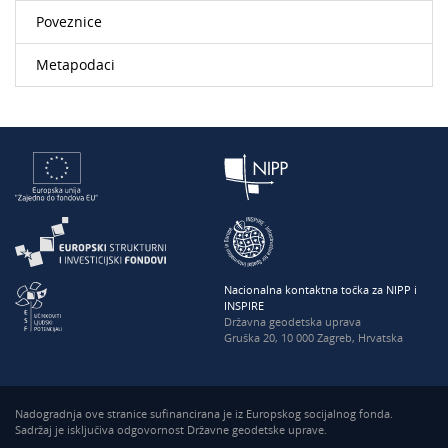
Poveznice
Metapodaci
Nacionalna kontaktna točka za NIPP i
INSPIRE
Državna geodetska uprava
Gruška 20, 10 000 Zagreb, Hrvatska
Nadogradnja ove stranice sufinancirana je iz Europskog socijalnog fonda.
Sadržaj je isključiva odgovornost Državne geodetske uprave.