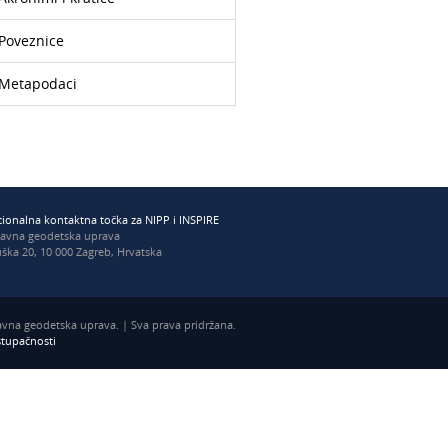
Poveznice
Metapodaci
ionalna kontaktna točka za NIPP i INSPIRE
žavna geodetska uprava
ška 20, 10 000 Zagreb, Hrvatska
vna geodetska uprava. | Sva prava pridržana.
istupačnosti