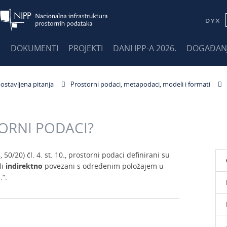
E
DOKUMENTI
PROJEKTI
DANI IPP-A 2026.
DOGAĐAN
ostavljena pitanja
Prostorni podaci, metapodaci, modeli i formati
ORNI PODACI?
0/20) čl. 4. st. 10., prostorni podaci definirani su
li
indirektno
povezani s određenim položajem u
.“.