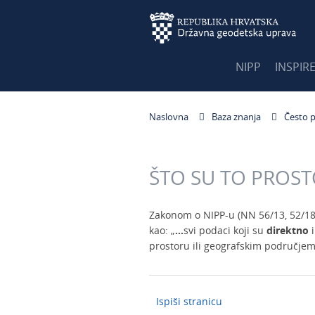
NIPP
INSPIR
Naslovna
Baza znanja
Često p
ŠTO SU TO PROST
Zakonom o NIPP-u (NN 56/13, 52/18, 5
kao: „
…
svi podaci koji su
direktno
i
prostoru ili geografskim područjem
Ispiši stranicu