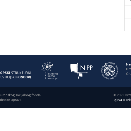
Nac
Dr
Gru
 Europskog socijalnog fonda.
© 2021 Drža
odetske uprave.
Izjava o pr