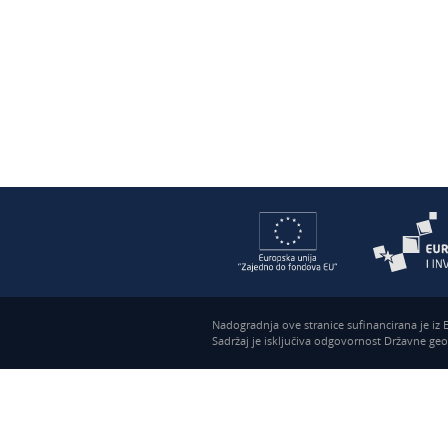
Nadogradnja ove stranice sufinancirana je iz
Sadržaj je isključiva odgovornost Državne ge