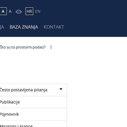
A
A
HR
EN
JA
BAZA ZNANJA
KONTAKT
Što su to prostorni podaci?
Često postavljena pitanja
Publikacije
Pojmovnik
Akronimi i kratice