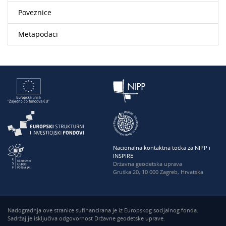
Poveznice
Metapodaci
Nacionalna kontaktna točka za NIPP i
INSPIRE
Državna geodetska uprava
Gruška 20, 10 000 Zagreb, Hrvatska
Nadogradnja ove stranice sufinancirana je iz Europskog socijalnog fonda.
Sadržaj je isključiva odgovornost Državne geodetske uprave.